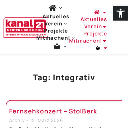
Werkzeug
Aktuelles
Aktuelles
Verein
Verein
Projekte
Projekte
Mitmachen!
Mitmachen!
Tag: Integrativ
Fernsehkonzert – StolBerk
Archiv
12. März 2026