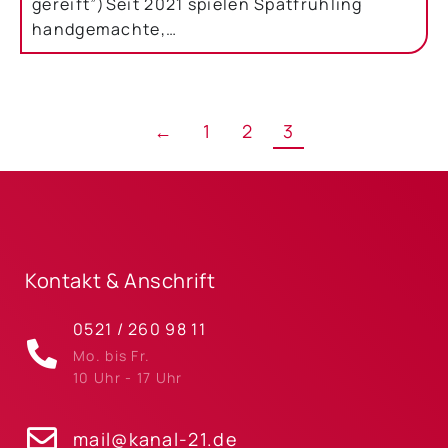
gereift”)Seit 2021 spielen Spätfrühling
handgemachte,…
←
1
2
3
Kontakt & Anschrift
0521 / 260 98 11
Mo. bis Fr.
10 Uhr - 17 Uhr
mail@kanal-21.de